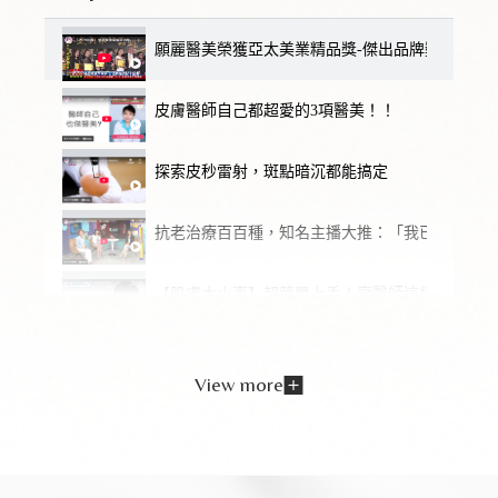
願麗醫美榮獲亞太美業精品獎-傑出品牌獎
皮膚醫師自己都超愛的3項醫美！！
探索皮秒雷射，斑點暗沉都能搞定
抗老治療百百種，知名主播大推：「我已經做第二
【肌膚大小事】超簡單上手！廖醫師這樣清粉刺
【願麗醫美】終結腋下流汗 異味困擾！乾爽的秘
View more