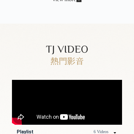
TJ VIDEO
熱門影音
Playlist
6 Videos