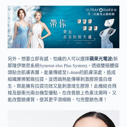
另外，想要立即有感、怕痛的人可以選擇
蘋果光電波
(新
那隆伊樂思系統Syneron elos Plus System)，透過雙極體探
頭貼合肌膚表層，能量傳遞至1-4mm的肌膚深處，造成
組織摩擦緊緻拉提，並透過熱能傳導刺激膠原蛋白增
生，既能擁有拉提功效又能刺激增生膠原！此機結合飛
梭及脈衝光兩台機型優點，在改善臉上色素沈澱時，又
能改整臉膚質，使其更平滑細緻、勻亮整臉色澤！