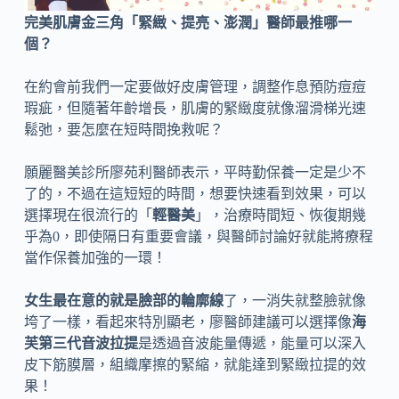
完美肌膚金三角「緊緻、提亮、澎潤」醫師最推哪一
個？
在約會前我們一定要做好皮膚管理，調整作息預防痘痘
瑕疵，但隨著年齡增長，肌膚的緊緻度就像溜滑梯光速
鬆弛，要怎麼在短時間挽救呢？
願麗醫美診所廖苑利醫師表示，平時勤保養一定是少不
了的，不過在這短短的時間，想要快速看到效果，可以
選擇現在很流行的「
輕醫美
」，治療時間短、恢復期幾
乎為0，即使隔日有重要會議，與醫師討論好就能將療程
當作保養加強的一環！
女生最在意的就是臉部的輪廓線
了，一消失就整臉就像
垮了一樣，看起來特別顯老，廖醫師建議可以選擇像
海
芙第三代音波拉提
是透過音波能量傳遞，能量可以深入
皮下筋膜層，組織摩擦的緊縮，就能達到緊緻拉提的效
果！