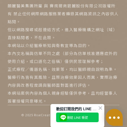
願麗醫美集團所屬 與 賽席爾商碧麗股份有限公司版權所
有 禁止任何網際網路服務業者轉錄其網路資訊之內容供人
點閱。
但以網路搜尋或超連結方式，進入醫療機構之網址（域）
直接點閱者，不在此限。
本網站以介紹醫療新知與衛教宣導為目的。
本內文名稱與仿單不同之處（部分為仿單核准適應症外的
使用介紹，或口語化之俗稱）僅供民眾理解參考；
正式療程／儀器名稱、效果等，均以醫師親自說明為準。
醫療行為皆有其風險，且際治療效果因人而異，實際治療
內容與改善程度請與醫師面對面進行評估。
本網站案例內容為個人親身經驗僅供參考，且均經當事人
簽署授權同意曝光。
歡迎訂閱我們的 LINE 官方帳號
© 2025
RiseCreatives 展躍網路
All Rights Reserved.
連結 LINE 帳號