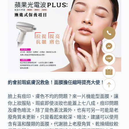
約會前瑕疵膚況救急！面膜擔任縮時提亮大使！
臉上有痘印、膚色不均的問題？來一片機能型面膜，讓
你上妝服貼、瑕疵即使淡妝也能蓋上七八成，痘印問題
及膚色暗沈，除了是色素沈澱外，也有可另一可能是老
廢角質未更新，只是看起來較深、暗沈，建議可以使用
含有溫和酸類的面膜，代謝臉上老廢角質、乾燥細紋較