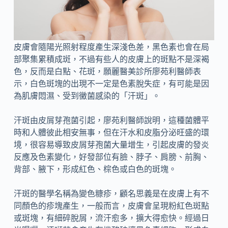
皮膚會隨陽光照射程度產生深淺色差，黑色素也會在局
部聚集累積成斑，不過有些人的皮膚上的斑點不是深褐
色，反而是白點、花斑，願麗醫美診所廖苑利醫師表
示，白色斑塊的出現不一定是色素脫失症，有可能是因
為肌膚悶濕、受到黴菌感染的「汗斑」。
汗斑由皮屑芽孢菌引起，廖苑利醫師說明，這種菌體平
時和人體彼此相安無事，但在汗水和皮脂分泌旺盛的環
境，很容易導致皮屑芽孢菌大量增生，引起皮膚的發炎
反應及色素變化，好發部位有臉、脖子、肩膀、前胸、
背部、腋下，形成紅色、棕色或白色的斑塊。
汗斑的醫學名稱為變色糠疹，顧名思義是在皮膚上有不
同顏色的疹塊產生，一般而言，皮膚會呈現粉紅色斑點
或斑塊，有細碎脫屑，流汗愈多，擴大得愈快。經過日