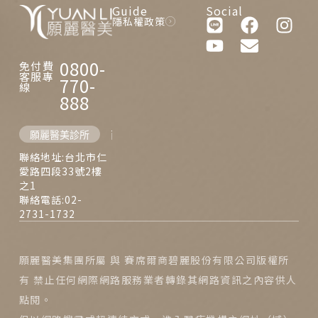
Guide
Social
隱私權政策
0800-
免付費
客服專
770-
線
888
願麗醫美診所
西門麗思醫美診所
聯絡地址:台北市仁
愛路四段33號2樓
之1
聯絡電話:02-
2731-1732
願麗醫美集團所屬 與 賽席爾商碧麗股份有限公司版權所
有 禁止任何網際網路服務業者轉錄其網路資訊之內容供人
點閱。