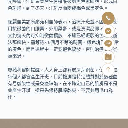
光曝曬，汗斑菌會產生有機酸破壞黑色素細胞，形成白
色斑塊。到了冬天，汗斑反而變成褐色或黑灰色。
願麗醫美診所廖苑利醫師表示，治療汗斑並不困難，使
用抗黴菌的口服藥、外用藥膏、或是洗潔品即可見效，
大約幾天內可抑制黴菌擴散，不過已經斑駁的色斑沒辦
法那麼快，需等待3-6個月不等的時間，讓色塊回復正常
的膚色，而且過程中一定要避免復發，否則治療又要從
頭來過。
廖苑利醫師提醒，人人身上都有皮屑芽孢菌，但卻不是
每個人都會產生汗斑，目前推測是特定體質對於這種菌
有易感染性或是免疫缺陷，在不確定自己的肌膚是不是
會產生汗斑，還是先保持肌膚乾爽、不要共用毛巾為
佳。