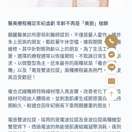
醫美療程補足年紀虛虧 年齡不再是「美貌」枷鎖
願麗醫美診所廖苑利醫師提到，不僅是藝人愛作，連許
多上班族的朋友，都趁著午休空檔、連假期間，來進廠
維修，其中針對輕熟齡以上的朋友，為了生活工作需
要，選擇的療程通常以恢復期短、不耽誤日常生活為訴
求，以微整型為主，近來最夯的兩種就是「複合式線
雕」以及「電音雙波拉提」兩種療程最為熱門，詢問度
高且受歡迎！
複合式線雕將特殊線材埋入真皮層，改善老化下垂，且
線材可經由人體吸收，並刺激肌膚生成膠原蛋白，維持
期較久，較適合因年紀稍長下垂問題嚴重的朋友！
電音雙波拉提，採用的是電波拉提及音波拉提兩種機型
雙管齊下，透過電波的熱能使肌膚組織凝聚消耗，達到