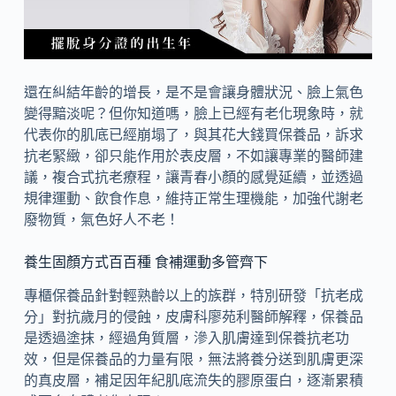
還在糾結年齡的增長，是不是會讓身體狀況、臉上氣色
變得黯淡呢？但你知道嗎，臉上已經有老化現象時，就
代表你的肌底已經崩塌了，與其花大錢買保養品，訴求
抗老緊緻，卻只能作用於表皮層，不如讓專業的醫師建
議，複合式抗老療程，讓青春小顏的感覺延續，並透過
規律運動、飲食作息，維持正常生理機能，加強代謝老
廢物質，氣色好人不老！
養生固顏方式百百種 食補運動多管齊下
專櫃保養品針對輕熟齡以上的族群，特別研發「抗老成
分」對抗歲月的侵蝕，皮膚科廖苑利醫師解釋，保養品
是透過塗抹，經過角質層，滲入肌膚達到保養抗老功
效，但是保養品的力量有限，無法將養分送到肌膚更深
的真皮層，補足因年紀肌底流失的膠原蛋白，逐漸累積