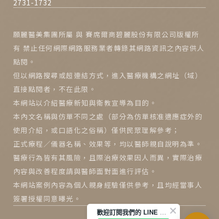
2731-1732
願麗醫美集團所屬 與 賽席爾商碧麗股份有限公司版權所
有 禁止任何網際網路服務業者轉錄其網路資訊之內容供人
點閱。
但以網路搜尋或超連結方式，進入醫療機構之網址（域）
直接點閱者，不在此限。
本網站以介紹醫療新知與衛教宣導為目的。
本內文名稱與仿單不同之處（部分為仿單核准適應症外的
使用介紹，或口語化之俗稱）僅供民眾理解參考；
正式療程／儀器名稱、效果等，均以醫師親自說明為準。
醫療行為皆有其風險，且際治療效果因人而異，實際治療
內容與改善程度請與醫師面對面進行評估。
本網站案例內容為個人親身經驗僅供參考，且均經當事人
簽署授權同意曝光。
歡迎訂閱我們的 LINE 官方帳號