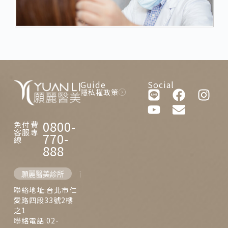
Guide
Social
隱私權政策
0800-
免付費
客服專
770-
線
888
願麗醫美診所
西門麗思醫美診所
聯絡地址:台北市仁
愛路四段33號2樓
之1
聯絡電話:02-