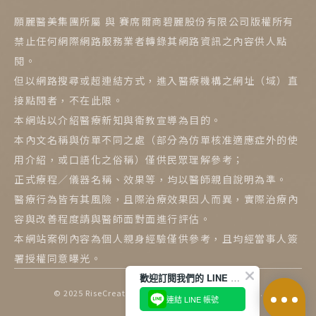
願麗醫美集團所屬 與 賽席爾商碧麗股份有限公司版權所有
禁止任何網際網路服務業者轉錄其網路資訊之內容供人點
閱。
但以網路搜尋或超連結方式，進入醫療機構之網址（域）直
接點閱者，不在此限。
本網站以介紹醫療新知與衛教宣導為目的。
本內文名稱與仿單不同之處（部分為仿單核准適應症外的使
用介紹，或口語化之俗稱）僅供民眾理解參考；
正式療程／儀器名稱、效果等，均以醫師親自說明為準。
醫療行為皆有其風險，且際治療效果因人而異，實際治療內
容與改善程度請與醫師面對面進行評估。
本網站案例內容為個人親身經驗僅供參考，且均經當事人簽
署授權同意曝光。
歡迎訂閱我們的 LINE 官方帳號
© 2025
RiseCreatives 展躍網路
All Rights Reserved.
連結 LINE 帳號