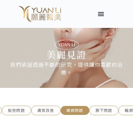
美麗見證
我們承諾透過不斷的研究，提供讓你喜歡的治
療。
鬆弛問題
膚質改善
眼周問題
腋下問題
輪