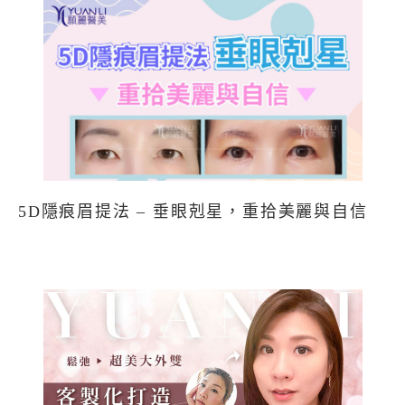
5D隱痕眉提法 – 垂眼剋星，重拾美麗與自信