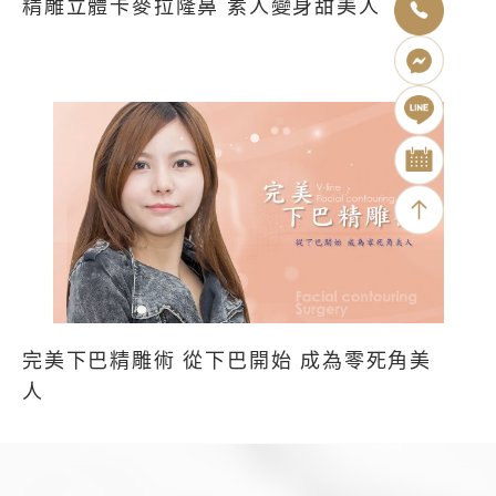
精雕立體卡麥拉隆鼻 素人變身甜美人
完美下巴精雕術 從下巴開始 成為零死角美
人