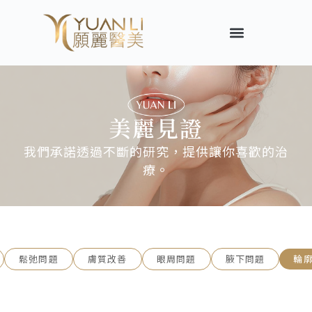
美麗見證
我們承諾透過不斷的研究，提供讓你喜歡的治
療。
鬆弛問題
膚質改善
眼周問題
腋下問題
輪