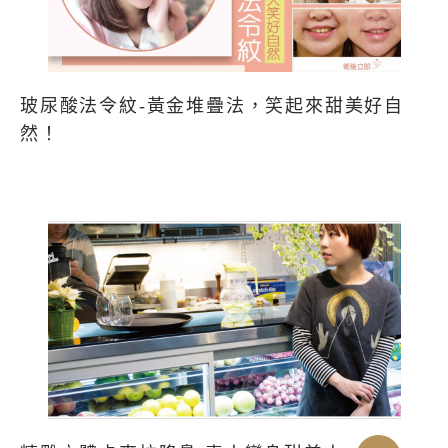
玻尿酸法令紋-黃金堆疊法，笑起來甜美好自
然！