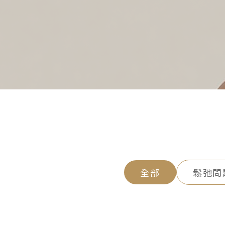
全部
鬆弛問