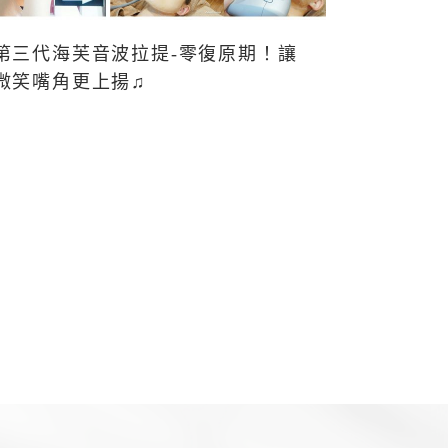
第三代海芙音波拉提-零復原期！讓
微笑嘴角更上揚♫