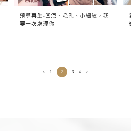
飛導再生-凹疤、毛孔、小細紋，我
要一次處理你！
<
1
2
3
4
>