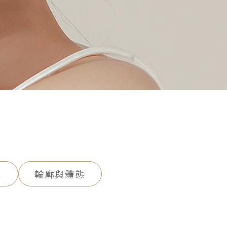
題
輪廓與體態