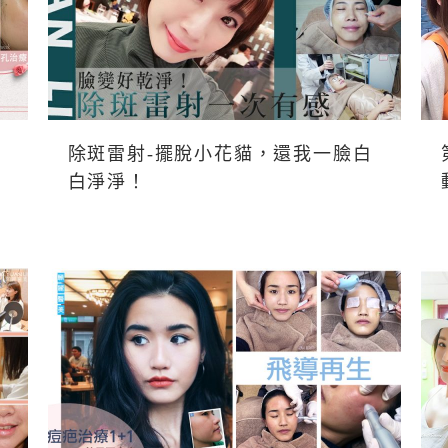
除斑雷射-擺脫小花貓，還我一臉白
白淨淨！