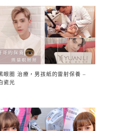
黑眼圈 治療，男孩紙的雷射保養 –
白瓷光