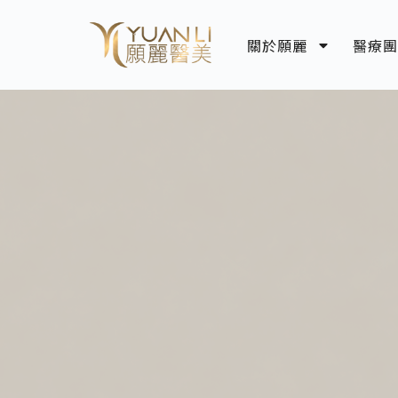
關於願麗
醫療團