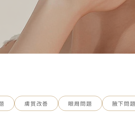
題
膚質改善
眼周問題
腋下問