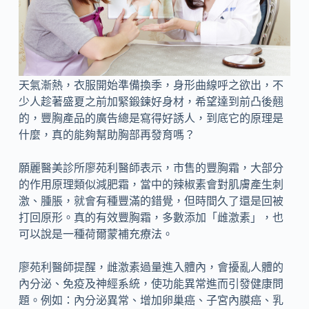
天氣漸熱，衣服開始準備換季，身形曲線呼之欲出，不
少人趁著盛夏之前加緊鍛鍊好身材，希望達到前凸後翹
的，豐胸產品的廣告總是寫得好誘人，到底它的原理是
什麼，真的能夠幫助胸部再發育嗎？
願麗醫美診所廖苑利醫師表示，市售的豐胸霜，大部分
的作用原理類似減肥霜，當中的辣椒素會對肌膚產生刺
激、腫脹，就會有種豐滿的錯覺，但時間久了還是回被
打回原形。真的有效豐胸霜，多數添加「雌激素」，也
可以說是一種荷爾蒙補充療法。
廖苑利醫師提醒，雌激素過量進入體內，會擾亂人體的
內分泌、免疫及神經系統，使功能異常進而引發健康問
題。例如：內分泌異常、增加卵巢癌、子宮內膜癌、乳