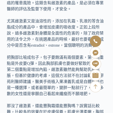
癌的罹患風險。這類含有雌激素的產品，是必須在專業
醫師的評估及監督下使用，才安全。
尤其雌激素又是油溶性的，添加在乳霜、乳液的等含油
脂成分的產品中，會增加皮膚的吸收度。正如上段所
說，過多雌激素對身體是全面性的危害的，除了政府禁
用的法令之外，在挑選產品的時候，最好也要看一下成
分中是否含有estradiol、estrone，當個聰明的消費者。
把胸部比喻成包子，包子要飽滿有兩個要素，第一個重
點是外皮要Q彈，因此胸部肌膚也要做好緊致的保養、
第二個重點是增加內餡，雌激素雖然能夠幫助乳腺膨
脹，但基於健康的考慮，這個方法就不在討論範圍。廖
苑利醫師建議，醫美手術植入果凍義乳或是自體脂肪也
是一種選擇，或者最簡單的，變胖一點就行了，不過多
數的女性還是寧願自己看起來纖瘦而不願增肥。
那沒了雌激素，還能豐胸霜還能豐胸嗎？說實話比較
難，比較多的效果在於皮膚保養。肌膚光澤柔嫩，胸部