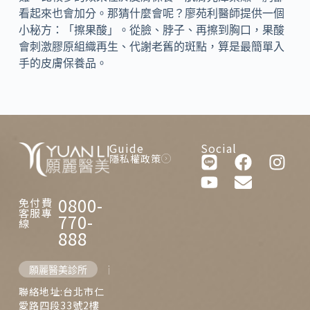
看起來也會加分。那猜什麼會呢？廖苑利醫師提供一個
小秘方：「擦果酸」。從臉、脖子、再擦到胸口，果酸
會刺激膠原組織再生、代謝老舊的斑點，算是最簡單入
手的皮膚保養品。
Guide
Social
隱私權政策
0800-
免付費
客服專
770-
線
888
願麗醫美診所
西門麗思醫美診所
聯絡地址:台北市仁
愛路四段33號2樓