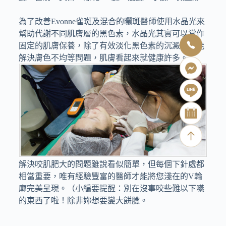
為了改善Evonne雀斑及混合的曬斑醫師使用水晶光來
幫助代謝不同肌膚層的黑色素，水晶光其實可以當作
固定的肌膚保養，除了有效淡化黑色素的沉澱，更能
解決膚色不均等問題，肌膚看起來就健康許多。
解決咬肌肥大的問題雖說看似簡單，但每個下針處都
相當重要，唯有經驗豐富的醫師才能將您淺在的V輪
廓完美呈現。（小編要提醒：別在沒事咬些難以下嚥
的東西了啦！除非妳想要變大餅臉。