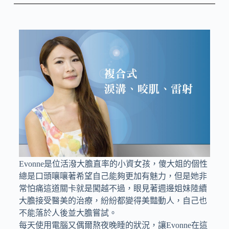
Evonne是位活潑大膽直率的小資女孩，傻大姐的個性
總是口頭嚷嚷著希望自己能夠更加有魅力，但是她非
常怕痛這道關卡就是闖越不過，眼見著週邊姐妹陸續
大膽接受醫美的治療，紛紛都變得美豔動人，自己也
不能落於人後並大膽嘗試。
每天使用電腦又偶爾熬夜晚睡的狀況，讓Evonne在這