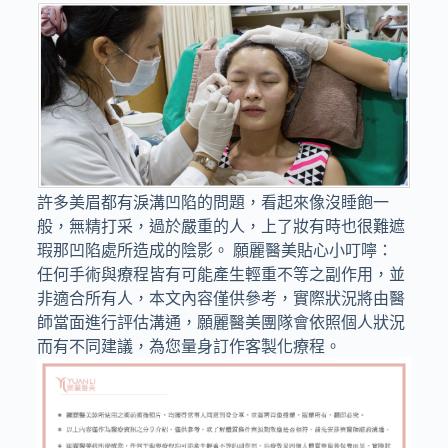
許多美眉都有淚溝凹陷的問題，看起來像沒睡飽一
般，無精打采，過於嚴重的人，上了妝有時也很難遮
瑕那凹陷處所造成的陰影。 願麗醫美貼心小叮嚀：
任何手術與療程皆有可能產生輕重不等之副作用，並
非適合所有人，本文內容僅供參考，實際狀況將由醫
師當面進行評估溝通，願麗醫美團隊會依照個人狀況
而有不同建議，為您量身訂作客製化療程。