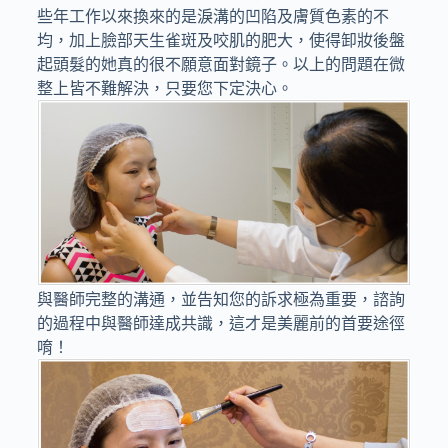
些年工作以來換來的是淚溝的凹陷及膚質色素的不
均，加上臉部天生雀斑及咬肌的肥大，使得卸妝後盤
起頭髮的她真的很不願意面對鏡子。以上的問題在微
整上皆不難解決，只要您下定決心。
與醫師完整的溝通，並告知您的訴求極為重要，諮詢
的過程中與醫師達成共識，這才是美麗前的首要途徑
唷！