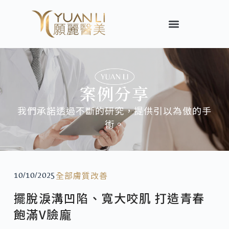
案例分享
我們承諾透過不斷的研究，提供引以為傲的手
術。
全部
膚質改善
10/10/2025
擺脫淚溝凹陷、寬大咬肌 打造青春
飽滿V臉龐