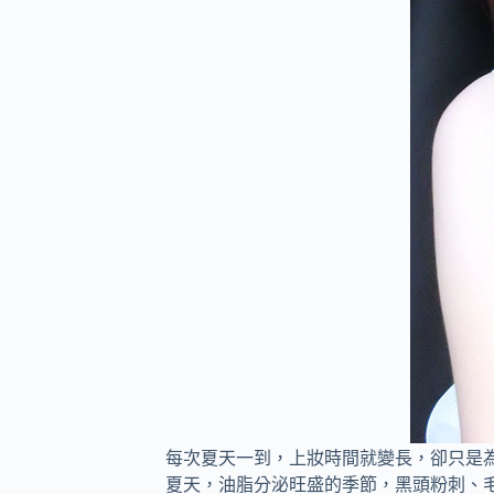
每次夏天一到，上妝時間就變長，卻只是
夏天，油脂分泌旺盛的季節，黑頭粉刺、毛