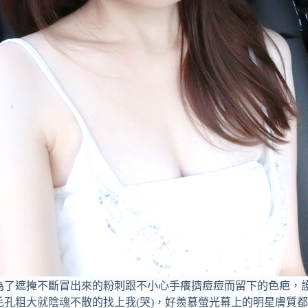
為了遮掩不斷冒出來的粉刺跟不小心手癢擠痘痘而留下的色疤，
孔粗大就陰魂不散的找上我(哭)，好羨慕螢光幕上的明星膚質