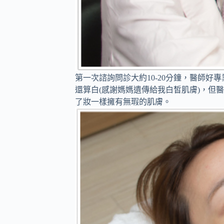
第一次諮詢問診大約10-20分鐘，醫師
還算白(感謝媽媽遺傳給我白皙肌膚)，但
了妝一樣擁有無瑕的肌膚。