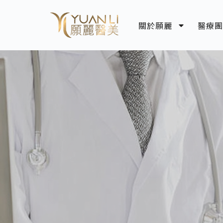
關於願麗
醫療團