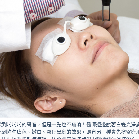
聽到啪啪啪的聲音，但是一點也不痛唷！醫師還邊說著白瓷光淨
達到均勻膚色、嫩白、淡化黑斑的效果，還有另一種會先塗醫療