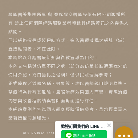
願麗醫美集團所屬 與 賽席爾商碧麗股份有限公司版權所
有 禁止任何網際網路服務業者轉錄其網路資訊之內容供人
點閱。
但以網路搜尋或超連結方式，進入醫療機構之網址（域）
直接點閱者，不在此限。
本網站以介紹醫療新知與衛教宣導為目的。
本內文名稱與仿單不同之處（部分為仿單核准適應症外的
使用介紹，或口語化之俗稱）僅供民眾理解參考；
正式療程／儀器名稱、效果等，均以醫師親自說明為準。
醫療行為皆有其風險，且際治療效果因人而異，實際治療
內容與改善程度請與醫師面對面進行評估。
本網站案例內容為個人親身經驗僅供參考，且均經當事人
簽署授權同意曝光。
歡迎訂閱我們的 LINE 官方帳號
© 2025
RiseCreatives 展躍網路
All Rights Reserved.
連結 LINE 帳號