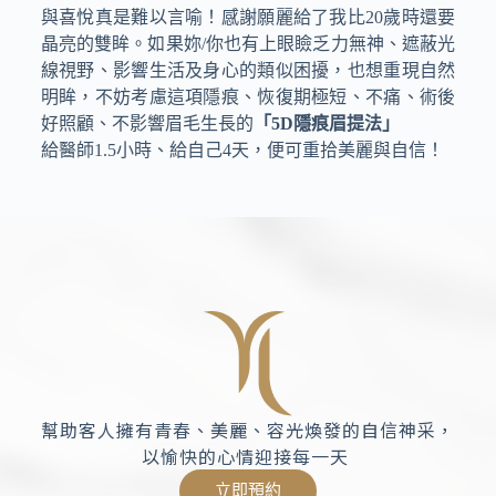
與喜悅真是難以言喻！感謝願麗給了我比20歲時還要
晶亮的雙眸。如果妳/你也有上眼瞼乏力無神、遮蔽光
線視野、影響生活及身心的類似困擾，也想重現自然
明眸，不妨考慮這項隱痕、恢復期極短、不痛、術後
好照顧、不影響眉毛生長的
「5D隱痕眉提法」
給醫師1.5小時、給自己4天，便可重拾美麗與自信！
幫助客人擁有青春、美麗、容光煥發的自信神采，
以愉快的心情迎接每一天
立即預約