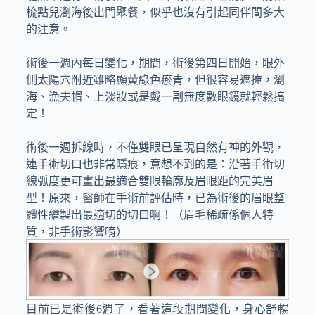
梳點兒瀏海後出門聚餐，似乎也沒有引起同伴間多大
的注意。
術後一週內每日變化，期間，術後第四日開始，眼外
側太陽穴附近雖略顯黃綠色瘀青，但很容易遮掩，瀏
海、漁夫帽、上淡妝或是戴一副無度數眼鏡就輕鬆搞
定！
術後一週拆線時，不僅雙眼已呈現自然有神的外觀，
連手術切口也非常隱痕，意想不到的是：沿著手術切
線弧度更可畫出最適合雙眼輪廓及眉眼距的完美眉
型！原來，醫師在手術前評估時，已為術後的眉眼整
體性繪製出最適切的切口啊！（眉毛稀疏係個人特
質，非手術影響唷）
目前已是術後6週了，看著這段期間變化，身心舒暢