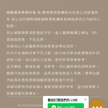
願麗醫美集團所屬 與 賽席爾商碧麗股份有限公司版權所
有 禁止任何網際網路服務業者轉錄其網路資訊之內容供人
點閱。
但以網路搜尋或超連結方式，進入醫療機構之網址（域）
直接點閱者，不在此限。
本網站以介紹醫療新知與衛教宣導為目的。
本內文名稱與仿單不同之處（部分為仿單核准適應症外的
使用介紹，或口語化之俗稱）僅供民眾理解參考；
正式療程／儀器名稱、效果等，均以醫師親自說明為準。
醫療行為皆有其風險，且際治療效果因人而異，實際治療
內容與改善程度請與醫師面對面進行評估。
本網站案例內容為個人親身經驗僅供參考，且均經當事人
簽署授權同意曝光。
歡迎訂閱我們的 LINE 官方帳號
© 2025
RiseCreatives 展躍網路
All Rights Reserved.
連結 LINE 帳號