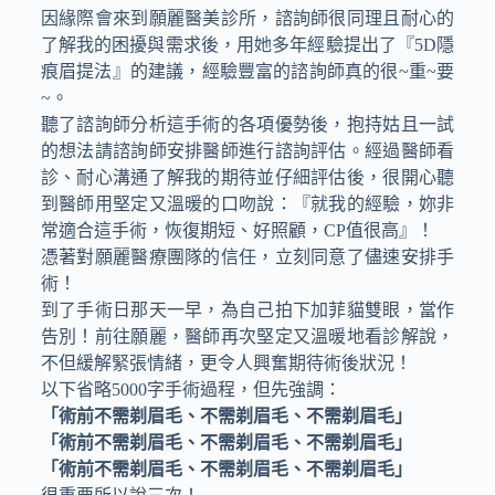
因緣際會來到願麗醫美診所，諮詢師很同理且耐心的
了解我的困擾與需求後，用她多年經驗提出了『5D隱
痕眉提法』的建議，經驗豐富的諮詢師真的很~重~要
~。
聽了諮詢師分析這手術的各項優勢後，抱持姑且一試
的想法請諮詢師安排醫師進行諮詢評估。經過醫師看
診、耐心溝通了解我的期待並仔細評估後，很開心聽
到醫師用堅定又溫暖的口吻說：『就我的經驗，妳非
常適合這手術，恢復期短、好照顧，CP值很高』！
憑著對願麗醫療團隊的信任，立刻同意了儘速安排手
術！
到了手術日那天一早，為自己拍下加菲貓雙眼，當作
告別！前往願麗，醫師再次堅定又溫暖地看診解說，
不但緩解緊張情緒，更令人興奮期待術後狀況！
以下省略5000字手術過程，但先強調：
「術前不需剃眉毛、不需剃眉毛、不需剃眉毛」
「術前不需剃眉毛、不需剃眉毛、不需剃眉毛」
「術前不需剃眉毛、不需剃眉毛、不需剃眉毛」