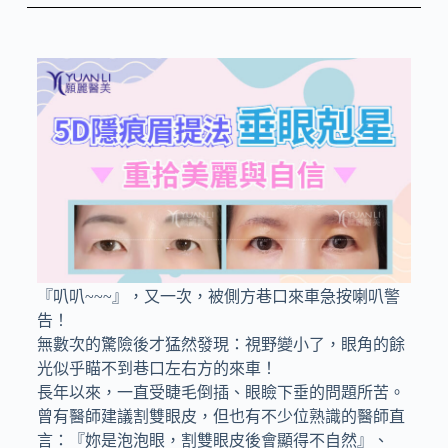
『叭叭~~~』，又一次，被側方巷口來車急按喇叭警
告！
無數次的驚險後才猛然發現：視野變小了，眼角的餘
光似乎瞄不到巷口左右方的來車！
長年以來，一直受睫毛倒插、眼瞼下垂的問題所苦。
曾有醫師建議割雙眼皮，但也有不少位熟識的醫師直
言：『妳是泡泡眼，割雙眼皮後會顯得不自然』、