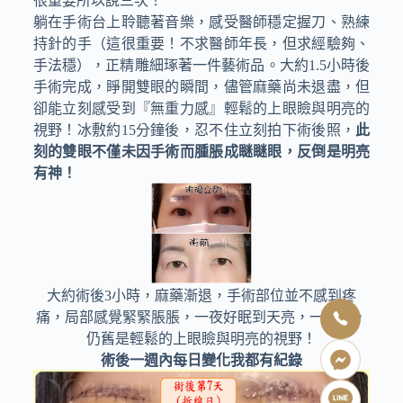
很重要所以說三次！
躺在手術台上聆聽著音樂，感受醫師穩定握刀、熟練
持針的手（這很重要！不求醫師年長，但求經驗夠、
手法穩），正精雕細琢著一件藝術品。大約1.5小時後
手術完成，睜開雙眼的瞬間，儘管麻藥尚未退盡，但
卻能立刻感受到『無重力感』輕鬆的上眼瞼與明亮的
視野！冰敷約15分鐘後，忍不住立刻拍下術後照，
此
刻的雙眼不僅未因手術而腫脹成瞇瞇眼，反倒是明亮
有神！
大約術後3小時，麻藥漸退，手術部位並不感到疼
痛，局部感覺緊緊脹脹，一夜好眠到天亮，一睜眼，
仍舊是輕鬆的上眼瞼與明亮的視野！
術後一週內每日變化我都有紀錄