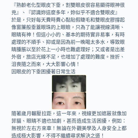
『熟齡老化型眼皮下垂，割雙眼皮很容易顯得眼神很
兇』、『認識妳這麼多年，妳似乎不適合雙眼皮』
於是，只好每天費時費心黏貼假睫毛和雙眼皮膠撐起
像窗簾般垂蓋眼珠的上眼瞼，只為了能讓視線清晰、
眼睛有神！但這小小的、基本的期待實非易事，有時
處理的不順手、抑或是因為前一晚喝太多水，導致眼
睛腫脹以至於花上一小時也難處理好；又或者是出差
外宿，旅店光線不足，也增加了處理的難度。挫折、
沮喪隨之而來，大大影響心情！
因眼皮的下垂困擾著日常生活
隨著歲月輾壓拉距，這一年來，視線更加遮蔽就像加
菲貓、眼睛不適也加劇，甚而造成生活困擾，例如：
無視於左右方來車！無論在外觀美學及人身安全上都
造成極大影響，不得不繼續尋求解決之道！