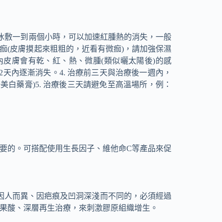
續冰敷一到兩個小時，可以加速紅腫熱的消失，一般
痂(皮膚摸起來粗粗的，近看有微痂)，請加強保濕
時內皮膚會有乾、紅、熱、微腫(類似曬太陽後)的感
天內逐漸消失。4. 治療前三天與治療後一週內，
白藥膏)5. 治療後三天請避免至高溫場所，例：
必要的。可搭配使用生長因子、維他命C等產品來促
因人而異、因疤痕及凹洞深淺而不同的，必須經過
助果酸、深層再生治療，來刺激膠原組織增生。