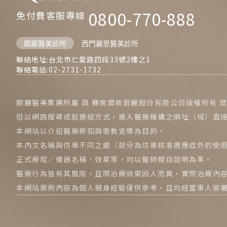
0800-770-888
免付費客服專線
願麗醫美診所
西門麗思醫美診所
聯絡地址:台北市仁愛路四段33號2樓之1
聯絡電話:02-2731-1732
願麗醫美集團所屬 與 賽席爾商碧麗股份有限公司版權所有
但以網路搜尋或超連結方式，進入醫療機構之網址（域）直
本網站以介紹醫療新知與衛教宣導為目的。
本內文名稱與仿單不同之處（部分為仿單核准適應症外的使
正式療程／儀器名稱、效果等，均以醫師親自說明為準。
醫療行為皆有其風險，且際治療效果因人而異，實際治療內
本網站案例內容為個人親身經驗僅供參考，且均經當事人簽