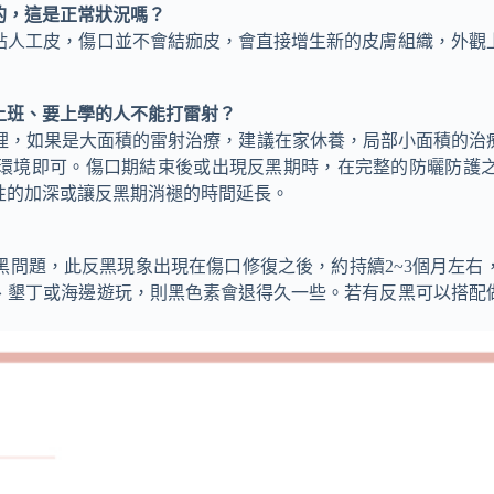
的，這是正常狀況嗎？
、貼人工皮，傷口並不會結痂皮，會直接增生新的皮膚組織，外觀
上班、要上學的人不能打雷射？
口期裡，如果是大面積的雷射治療，建議在家休養，局部小面積的
環境即可。傷口期結束後或出現反黑期時，在完整的防曬防護
性的加深或讓反黑期消褪的時間延長。
黑問題，此反黑現象出現在傷口修復之後，約持續2~3個月左
、墾丁或海邊遊玩，則黑色素會退得久一些。若有反黑可以搭配