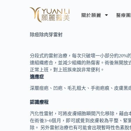
關於願麗
醫療團
除痘除肉芽雷射
分段式的雷射治療，每次只破壞一小部分約20%
速組織癒合，並減少組織的熱傷害。術後無開放
正常上班，對上班族來說非常便利。
適應症
深層痘疤、凹疤、毛孔粗大、手術疤痕、皮膚黑
認識療程
汽化性雷射，可將皮膚細胞瞬間汽化移除，藉由
在術後3~6個月，即可感覺到皮膚較為平整、緊
除。 另外雷射治療也有可能會出現暫時性色素