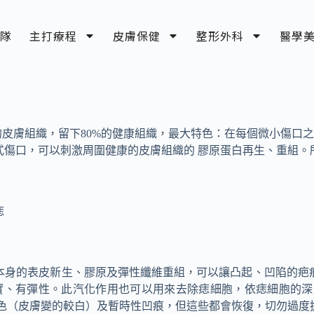
隊
主打療程
皮膚保健
整形外科
醫學
的皮膚組織，留下80%的健康組織，最大特色：在每個微小傷口
式傷口，可以刺激周圍健康的皮膚組織的 膠原蛋白再生、重組。
痣
本身的表皮新生、膠原及彈性纖維重組，可以讓凸起、凹陷的疤
實、有彈性。此汽化作用也可以用來去除痣細胞，依痣細胞的深
脫色（皮膚變的較白）及暫時性凹痕，但這些都會恢復，切勿過度