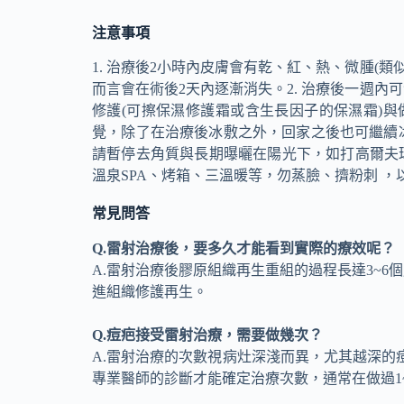
注意事項
1. 治療後2小時內皮膚會有乾、紅、熱、微腫
而言會在術後2天內逐漸消失。2. 治療後一週
修護(可擦保濕修護霜或含生長因子的保濕霜)與做
覺，除了在治療後冰敷之外，回家之後也可繼續冰
請暫停去角質與長期曝曬在陽光下，如打高爾夫球
溫泉SPA、烤箱、三溫暖等，勿蒸臉、擠粉刺 ，
常見問答
Q.雷射治療後，要多久才能看到實際的療效呢？
A.雷射治療後膠原組織再生重組的過程長達3~
進組織修護再生。
Q.痘疤接受雷射治療，需要做幾次？
A.雷射治療的次數視病灶深淺而異，尤其越深
專業醫師的診斷才能確定治療次數，通常在做過1