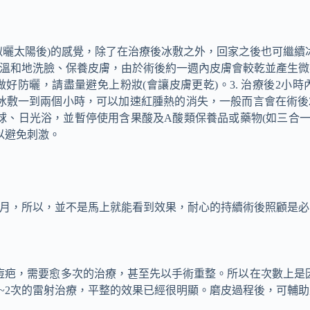
(類似曬太陽後)的感覺，除了在治療後冰敷之外，回家之後也可繼
內可溫和地洗臉、保養皮膚，由於術後約一週內皮膚會較乾並產生微
好防曬，請盡量避免上粉妝(會讓皮膚更乾)。3. 治療後2小
敷一到兩個小時，可以加速紅腫熱的消失，一般而言會在術後2
、日光浴，並暫停使用含果酸及A酸類保養品或藥物(如三合一美
以避免刺激。
6個月，所以，並不是馬上就能看到效果，耐心的持續術後照顧是
的痘疤，需要愈多次的治療，甚至先以手術重整。所以在次數上是
~2次的雷射治療，平整的效果已經很明顯。磨皮過程後，可輔