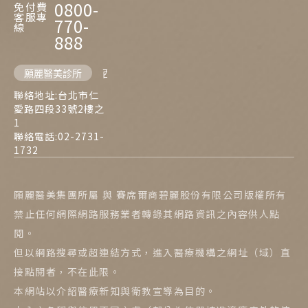
0800-
免付費
客服專
770-
線
888
願麗醫美診所
西門麗思醫美診所
聯絡地址:台北市仁
愛路四段33號2樓之
1
聯絡電話:02-2731-
1732
願麗醫美集團所屬 與 賽席爾商碧麗股份有限公司版權所有
禁止任何網際網路服務業者轉錄其網路資訊之內容供人點
閱。
但以網路搜尋或超連結方式，進入醫療機構之網址（域）直
接點閱者，不在此限。
本網站以介紹醫療新知與衛教宣導為目的。