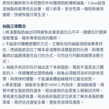
廖苑利醫師表示本院整形外科團隊相較傳統抽脂，Ultraz超音
波抽脂術能降低出血量，減少瘀青，安全性高，縮短術後恢
復期，快速恢復日常生活。
抽脂正確觀念
1.將淺層脂肪抽出同時避免皮膚表面凹凸不平，關鍵在於選擇
經驗豐富、擁有專業技術的醫師。
2.不論是何種雕塑體形方式，正確有效的抽脂須經過專業評
估，透過脂肪定位了解本身淺層和深層脂肪的比例，和專業
醫師討論選擇適合自己的方式，切勿自行判斷與選擇治療方
式。
3. 抽脂手術目的在於抽出皮下多餘脂肪，幫助不滿意自己體
態的人，快速雕塑出理想曲線，術後必須維持良好的飲食習
慣，與規律的運動，才能讓身體曲線維持在最佳狀態。
4.專家建議，抽脂安全量在3000CC內為佳，當抽脂過度，過
程中產生脂肪微粒過多，經由破裂的血管進入靜脈回流時，
便易產生脂肪栓塞，經由術前脂肪定位檢測了解本身脂肪層
厚度，再評估合適安全量，便能有效降低風險。