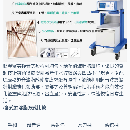
願麗醫美複合式療程可均勻、精準消滅脂肪細胞，優良的醫
師技術讓術後皮膚部易產生水波紋路與凹凸不平現象，搭配
Ultra-Z超音波脂雕使皮膚緊緻有彈性，並能利用超音波震盪
針對纖維化如背部、臀部等及曾經治療抽脂手術者能有效軟
化並震碎脂肪細胞，出血量少，安全性高，快速恢復日常生
活。
›各式抽溶脂方式比較
手術
超音波
雷射溶
水刀抽
傳統抽