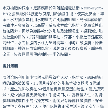
水刀抽脂的概念，是將應用於剝離腦組織技術(Neuro-Hydro-
Jet)之腦神經外科技術改良應用於抽脂手術，使其更安全、準
確。水刀抽脂是利用水的壓力沖刷脂肪組織，局部麻醉劑由
液體注入金屬管，以高壓、扇形水柱軟化脂肪，金屬管進出
較無阻力，再以負壓將軟化的脂肪及液體吸出，達到減少脂
肪數量的目的。局部範圍如蝴蝶袖、背部、小腿肚等難度較
高部位，水刀抽脂的水柱力量可精準、均勻沖散脂肪，降低
對組織、神經及血管的傷害，減輕患者術後疼痛感、腫脹與
瘀青，恢復期僅需傳統抽脂一半的時間。
雷射溶脂
雷射溶脂利用細小雷射光纖導管進入皮下脂肪層，讓脂肪組
織的細胞被破壞，1-3個月後溶化的脂肪會被身體吸收代謝
掉，產生光熱效應在2-4個月後促進膠原蛋白增生，使皮膚緊
緻，減少抽脂後皮膚鬆弛，手術切口小，為低侵入性，對身
體組織破壞性小的治療方式，術後只有局部輕微腫脹，穿著
彈性塑身衣只需4-5天，便可以恢復正常生活。為了安全，每