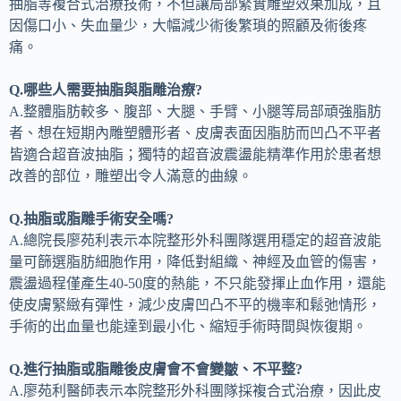
抽脂等複合式治療技術，不但讓局部緊實雕塑效果加成，且
因傷口小、失血量少，大幅減少術後繁瑣的照顧及術後疼
痛。
Q.哪些人需要抽脂與脂雕治療?
A.整體脂肪較多、腹部、大腿、手臂、小腿等局部頑強脂肪
者、想在短期內雕塑體形者、皮膚表面因脂肪而凹凸不平者
皆適合超音波抽脂；獨特的超音波震盪能精準作用於患者想
改善的部位，雕塑出令人滿意的曲線。
Q.抽脂或脂雕手術安全嗎?
A.總院長廖苑利表示本院整形外科團隊選用穩定的超音波能
量可篩選脂肪細胞作用，降低對組織、神經及血管的傷害，
震盪過程僅產生40-50度的熱能，不只能發揮止血作用，還能
使皮膚緊緻有彈性，減少皮膚凹凸不平的機率和鬆弛情形，
手術的出血量也能達到最小化、縮短手術時間與恢復期。
Q.進行抽脂或脂雕後皮膚會不會變皺、不平整?
A.廖苑利醫師表示本院整形外科團隊採複合式治療，因此皮