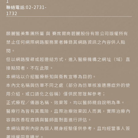
1
聯絡電話:02-2731-
1732
願麗醫美集團所屬 與 賽席爾商碧麗股份有限公司版權所有
禁止任何網際網路服務業者轉錄其網路資訊之內容供人點
閱。
但以網路搜尋或超連結方式，進入醫療機構之網址（域）直
接點閱者，不在此限。
本網站以介紹醫療新知與衛教宣導為目的。
本內文名稱與仿單不同之處（部分為仿單核准適應症外的使
用介紹，或口語化之俗稱）僅供民眾理解參考；
正式療程／儀器名稱、效果等，均以醫師親自說明為準。
醫療行為皆有其風險，且際治療效果因人而異，實際治療內
容與改善程度請與醫師面對面進行評估。
本網站案例內容為個人親身經驗僅供參考，且均經當事人簽
署授權同意曝光。