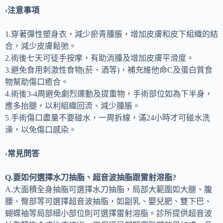
›注意事項
1.穿著彈性塑身衣，減少瘀青腫脹，增加皮膚和皮下組織的結
合，減少皮膚鬆弛。
2.術後七天可徒手按摩，有助消腫及增加皮膚平滑度。
3.避免食用刺激性食物(菸、酒等)，補充維他命C及蛋白質食
物幫助傷口癒合。
4.術後3-4周避免劇烈運動及提重物，手術部位如為下半身，
應多抬腿，以利組織回流、減少腫脹。
5.手術傷口盡量不要碰水，一周拆線，滿24小時才可碰水洗
澡，以免傷口感染。
›常見問答
Q.要如何選擇水刀抽脂、超音波抽脂跟雷射溶脂?
A.大面積全身抽脂可選擇水刀抽脂，局部大範圍如大腿、腹
腰、臀部等可選擇超音波抽脂，如副乳、嬰兒肥、雙下巴、
蝴蝶袖等局部細小部位則可選擇雷射溶脂。診所提供超音波