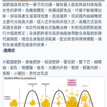
減肥瘦身是女性一輩子的功課，擁有藝人般苗條身材是每個
女性的夢想，為雕塑體型，各種減肥食品、代餐不斷推陳出
新，卻容易產生溜溜球效應，造成復胖。目前國內曲線雕塑
主要可分為兩大類，侵入式手術與非侵入式，兩種方式皆有
其適合族群，本診所採複合式脂雕治療，針對局部肥胖能進
行大幅度修正；全身肥胖者在局部抽脂後帶動全身脂肪新陳
代謝速度，增加全身脂肪消耗量，配合飲食與規律運動，達
到全身減肥及瘦身的效果。
›適應症
大範圍肥胖、產後肥胖、局部肥胖、嬰兒肥、雙下巴、蝴蝶
袖、副乳、側腰腹、後背、大腿內外側、臀部、膝蓋內側、
馬鞍、小腿肚、男性女乳症