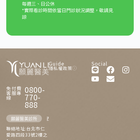
每週三、日公休
*實際看診時間依當日門診狀況調整，敬請見
諒
Guide
Social
隱私權政策
0800-
免付費
客服專
770-
線
888
願麗醫美診所
西門麗思醫美診所
聯絡地址:台北市仁
愛路四段33號2樓之