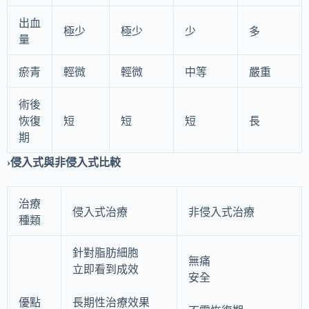
出血
極少
極少
少
多
量
瘀青
輕微
輕微
中等
嚴重
術後
恢復
短
短
短
長
期
›侵入式與非侵入式比較
治療
侵入式治療
非侵入式治療
種類
針對脂肪細胞
無痛
立即看到成效
安全
優點
長期性治療效果