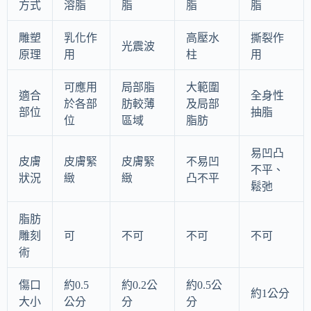
方式
溶脂
脂
脂
脂
雕塑
乳化作
高壓水
撕裂作
光震波
原理
用
柱
用
可應用
局部脂
大範圍
適合
全身性
於各部
肪較薄
及局部
部位
抽脂
位
區域
脂肪
易凹凸
皮膚
皮膚緊
皮膚緊
不易凹
不平、
狀況
緻
緻
凸不平
鬆弛
脂肪
雕刻
可
不可
不可
不可
術
傷口
約0.5
約0.2公
約0.5公
約1公分
大小
公分
分
分