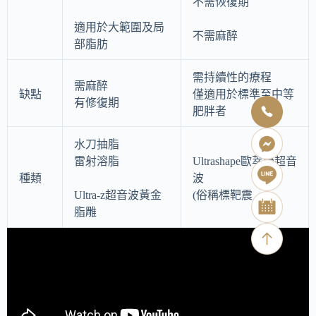
不需恢復期
適用於大範圍及局
不需麻醉
部脂肪
需持續性的療程
需麻醉
缺點
僅適用於標準至中等
有修復期
肥胖者
水刀抽脂
雷射溶脂
Ultrashape歐萃學超音
種類
波
Ultra-z超音波黃金
(俗稱標靶震
脂雕