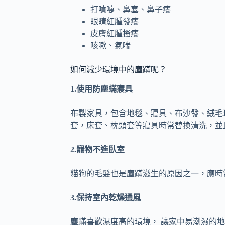
打噴嚏、鼻塞、鼻子癢
眼睛紅腫發癢
皮膚紅腫搔癢
咳嗽、氣喘
如何減少環境中的塵蹣呢？
1.使用防塵蟎寢具
布製家具，包含地毯、寢具、布沙發、絨毛
套，床套、枕頭套等寢具時常替換清洗，並
2.寵物不進臥室
貓狗的毛髮也是塵蹣滋生的原因之一，應時
3.保持室內乾燥通風
塵蹣喜歡濕度高的環境， 讓家中易潮濕的