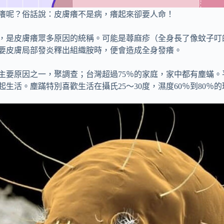
癢呢？俗話說：皮膚癢不是病，癢起來卻要人命！
，是皮膚癢眾多原因的統稱。可能是蕁麻疹（全身長了像蚊子叮
要皮膚局部發炎釋出組織胺時，便會造成全身發癢。
要原因之一，聚調查；台灣超過75％的家庭，家中都有塵蟎。平
生活。塵蹣特別喜歡生活在攝氏25～30度，濕度60％到80％