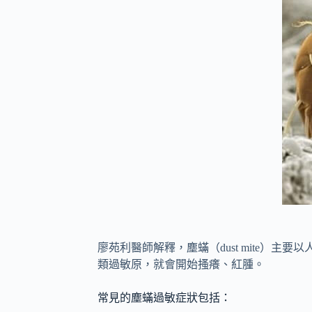
廖苑利醫師解釋，塵蟎（dust mite
類過敏原，就會開始搔癢、紅腫。
常見的塵蟎過敏症狀包括：