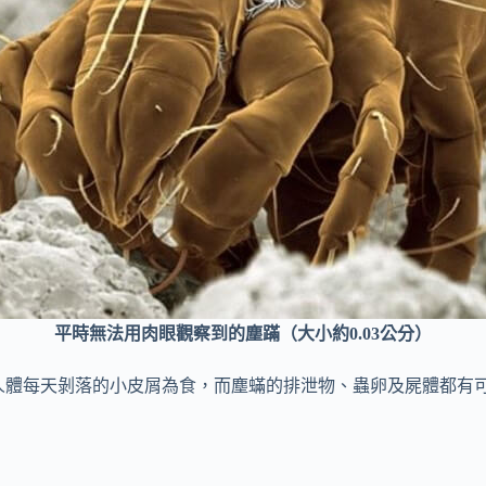
平時無法用肉眼觀察到的塵蹣（大小約0.03公分）
）主要以人體每天剝落的小皮屑為食，而塵蟎的排泄物、蟲卵及屍體都