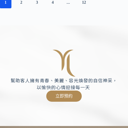
1
2
3
4
...
12
幫助客人擁有青春、美麗、容光煥發的自信神采，
以愉快的心情迎接每一天
立即預約