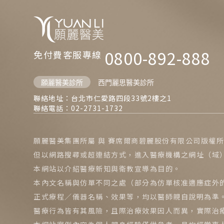
0800-892-888
免付費客服專線
願麗醫美診所
西門麗思醫美診所
聯絡地址：台北市仁愛路四段33號2樓之1
聯絡電話：02-2731-1732
願麗醫美集團所屬 與 賽席爾商碧麗股份有限公司版權
但以網路搜尋或超連結方式，進入醫療機構之網址（域
本網站以介紹醫療新知與衛教宣導為目的。
本內文名稱與仿單不同之處（部分為仿單核准適應症外
正式療程／儀器名稱、效果等，均以醫師親自說明為準
醫療行為皆有其風險，且際治療效果因人而異，實際治