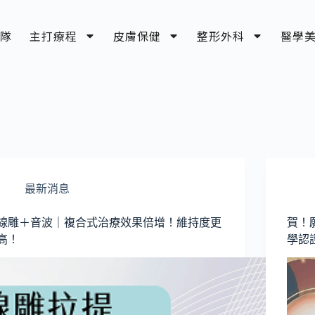
隊
主打療程
皮膚保健
整形外科
醫學
最新消息
線雕＋音波｜複合式治療效果倍增！維持度更
賀！
高！
學認