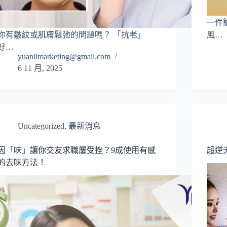
一件
你有皺紋或肌膚鬆弛的問題嗎？ 「抗老」
風…
好…
yuanlimarketing@gmail.com
6 11 月, 2025
Uncategorized
,
最新消息
因「味」讓你交友求職屢受挫？9成使用有感
超逆
的去味方法！